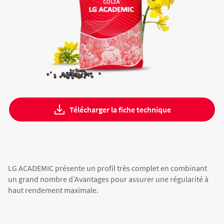
Fourragères
Luzerne
Fourragères Bio
Tournesol
Résultats d’essais Orge
Colza
Plantain fourrager
Protéagineux
Ray-grass anglais
Semences Bio
Blé
Résultats d'essais Triticale
Blé
Trèfle blanc
Télécharger la fiche technique
Orge
Résultats d'essais Protéagineux
Orge
Triticale
Maïs ensilage
LG ACADEMIC présente un profil très complet en combinant
un grand nombre d’Avantages pour assurer une régularité à
haut rendement maximale.
Protéagineux