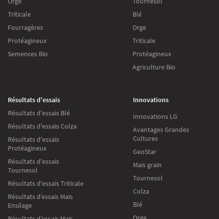
Orge
Tournesol
Triticale
Blé
Fourragères
Orge
Protéagineux
Triticale
Semences Bio
Protéagineux
Agriculture Bio
Résultats d'essais
Innovations
Résultats d'essais Blé
Innovations LG
Résultats d'essais Colza
Avantages Grandes
Cultures
Résultats d'essais
Protéagineux
GeoStar
Résultats d'essais
Maïs grain
Tournesol
Tournesol
Résultats d'essais Triticale
Colza
Résultats d’essais Maïs
Blé
Ensilage
Orge
Résultats d’essais Maïs