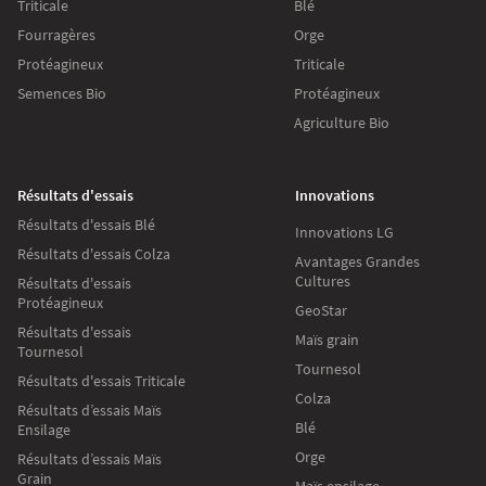
Triticale
Blé
Fourragères
Orge
Protéagineux
Triticale
Semences Bio
Protéagineux
Agriculture Bio
Résultats d'essais
Innovations
Résultats d'essais Blé
Innovations LG
Résultats d'essais Colza
Avantages Grandes
Cultures
Résultats d'essais
Protéagineux
GeoStar
Résultats d'essais
Maïs grain
Tournesol
Tournesol
Résultats d'essais Triticale
Colza
Résultats d’essais Maïs
Blé
Ensilage
Orge
Résultats d’essais Maïs
Grain
Maïs ensilage