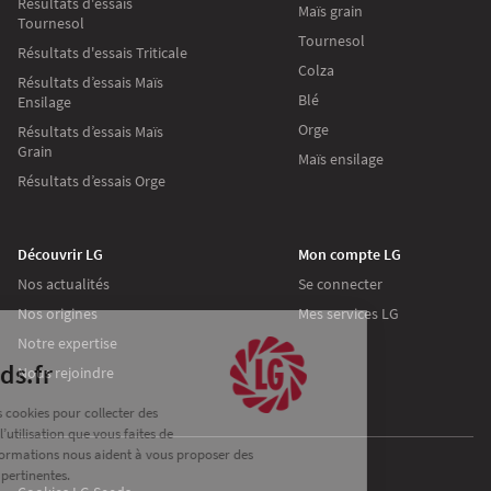
Résultats d'essais
Maïs grain
Tournesol
Tournesol
Résultats d'essais Triticale
Colza
Résultats d’essais Maïs
Blé
Ensilage
Orge
Résultats d’essais Maïs
Grain
Maïs ensilage
Résultats d’essais Orge
Découvrir LG
Mon compte LG
Nos actualités
Se connecter
Continuer sans accepter
Nos origines
Mes services LG
Notre expertise
Les cookies
Sur lgseeds.fr
Nous rejoindre
Nous utilisons des cookies pour collecter des
informations sur l’utilisation que vous faites de
notre site. Ces informations nous aident à vous proposer des
communications pertinentes.