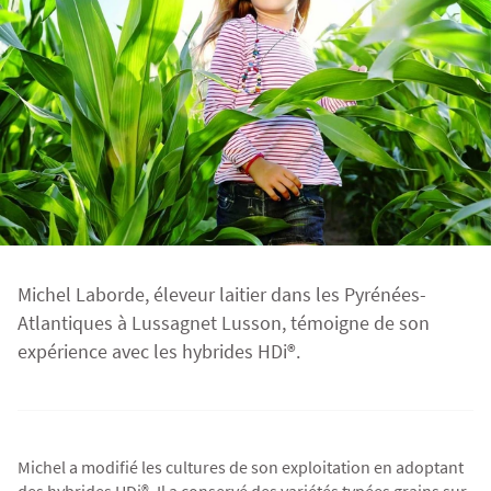
Fourragères
Luzerne
Fourragères Bio
Tournesol
Résultats d’essais Orge
Colza
Plantain fourrager
Protéagineux
Ray-grass anglais
Semences Bio
Blé
Résultats d'essais Triticale
Blé
Trèfle blanc
Orge
Résultats d'essais Protéagineux
Orge
Michel Laborde, éleveur laitier dans les Pyrénées-
Atlantiques à Lussagnet Lusson, témoigne de son
Triticale
Maïs ensilage
expérience avec les hybrides HDi®.
Protéagineux
Michel a modifié les cultures de son exploitation en adoptant