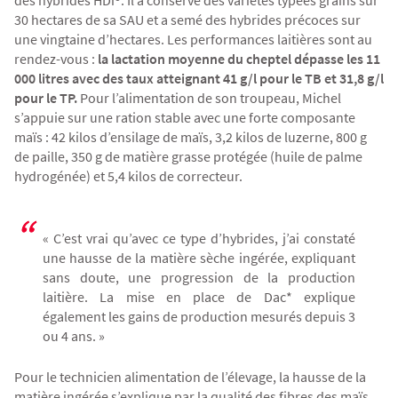
des
hybrides HDi®
. Il a conservé des variétés typées grains sur
Agriculture Bio
30 hectares de sa SAU et a semé des hybrides précoces sur
une vingtaine d’hectares. Les performances laitières sont au
rendez-vous :
la lactation moyenne du cheptel dépasse les 11
000 litres avec des taux atteignant 41 g/l pour le TB et 31,8 g/l
pour le TP.
Pour l’alimentation de son troupeau, Michel
s’appuie sur une ration stable avec une forte composante
maïs : 42 kilos d’ensilage de maïs, 3,2 kilos de luzerne, 800 g
de paille, 350 g de matière grasse protégée (huile de palme
hydrogénée) et 5,4 kilos de correcteur.
« C’est vrai qu’avec ce type d’hybrides, j’ai constaté
une hausse de la matière sèche ingérée, expliquant
sans doute, une progression de la production
laitière. La mise en place de Dac* explique
également les gains de production mesurés depuis 3
ou 4 ans. »
Pour le technicien alimentation de l’élevage, la hausse de la
matière ingérée s’explique par la qualité des fibres des
maïs