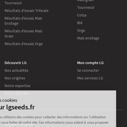
Tournesol
Tournesol
Résultats d'essais Triticale
Colza
Résultats d’essais Maïs
Blé
Ensilage
Orge
Résultats d’essais Maïs
Grain
Maïs ensilage
Résultats d’essais Orge
Découvrir LG
Mon compte LG
Nos actualités
Se connecter
Nos origines
Mes services LG
Continuer sans accepter
Notre expertise
Nous rejoindre
Les cookies
Sur lgseeds.fr
Nous utilisons des cookies pour collecter des informations sur l’utilisation
que vous faites de notre site. Ces informations nous aident à vous proposer
Cookies LG Seeds