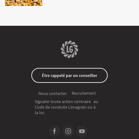
Être rappelé par un conseiller
Recrutement
Nous contacter
Signaler toute action contraire au
Code de conduite Limagrain ou à
la loi.