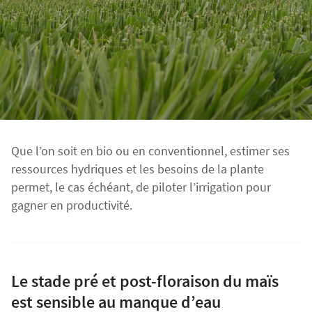
Fourragères
Luzerne
Fourragères Bio
Tournesol
Résultats d’essais Orge
Colza
Plantain fourrager
Protéagineux
Ray-grass anglais
Semences Bio
Blé
Résultats d'essais Triticale
Blé
Trèfle blanc
Que l’on soit en bio ou en conventionnel, estimer ses
Orge
Résultats d'essais Protéagineux
Orge
ressources hydriques et les besoins de la plante
permet, le cas échéant, de piloter l’irrigation pour
gagner en productivité.
Triticale
Maïs ensilage
Protéagineux
Le stade pré et post-floraison du maïs
est sensible au manque d’eau