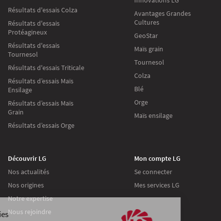
Innovations LG
Résultats d'essais Colza
Avantages Grandes
Cultures
Résultats d'essais
Protéagineux
GeoStar
Résultats d'essais
Maïs grain
Tournesol
Tournesol
Résultats d'essais Triticale
Colza
Résultats d’essais Maïs
Blé
Ensilage
Orge
Résultats d’essais Maïs
Grain
Maïs ensilage
Résultats d’essais Orge
Découvrir LG
Mon compte LG
Nos actualités
Se connecter
Nos origines
Mes services LG
Continuer sans accepter
Notre expertise
Nous rejoindre
Les cookies