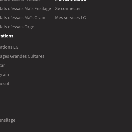
tats d’essais Maïs Ensilage
Se connecter
tats d’essais Maïs Grain
Mes services LG
tats d’essais Orge
ations
ations LG
ages Grandes Cultures
tar
grain
nesol
ensilage