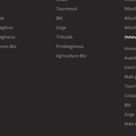
Tournesol
Résul
ale
Blé
Résul
agères
Orge
Résul
agineux
Triticale
Innov
ces Bio
Protéagineux
Innov
Agriculture Bio
Avant
GeoS
Maïs 
Tour
Colza
Blé
Orge
Maïs 