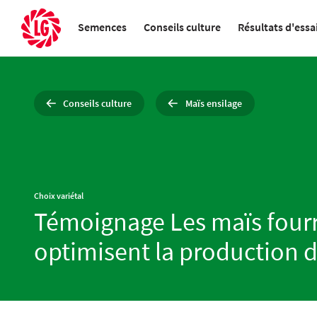
Semences
Conseils culture
Résultats d'essa
Semences
UNE LARGE GAMME DE SEMENCES
NOTRE BASE DOCUMENTAIRE
TOUS LES RÉSULTATS D’ESSAIS
LES INNOVATIONS LG
DES AGRICULTEURS AU SERVICE
Conseils culture
Maïs ensilage
MULTI-ESPÈCES EN
POUR TOUT SAVOIR SUR LES
LG, INDÉPENDANTS ET
DES AGRICULTEURS
CONVENTIONNEL ET EN BIO
DIFFÉRENTES CULTURES
TÉMOIGNAGES D’AGRICULTEURS
Choix variétal
Témoignage Les maïs four
optimisent la production de