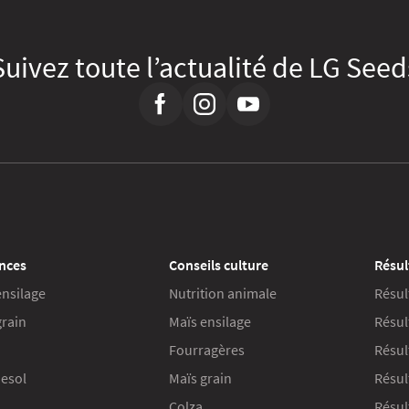
Suivez toute l’actualité de LG Seed
nces
Conseils culture
Résul
ensilage
Nutrition animale
Résul
grain
Maïs ensilage
Résul
Fourragères
Résul
esol
Maïs grain
Résul
Colza
Résult