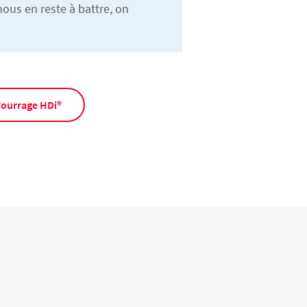
nous en reste à battre, on
Fourrage HDi®