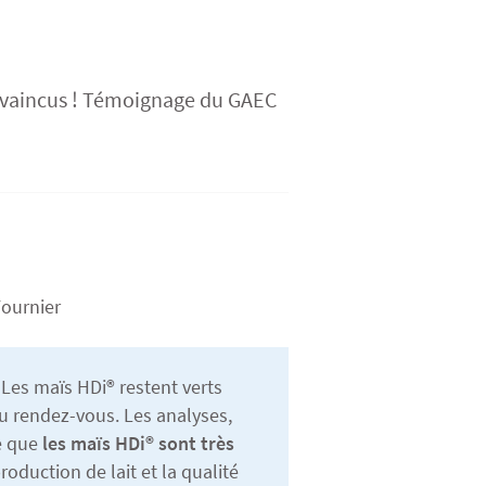
convaincus ! Témoignage du GAEC
Fournier
es maïs HDi® restent verts
u rendez-vous. Les analyses,
re que
les maïs HDi® sont très
roduction de lait et la qualité