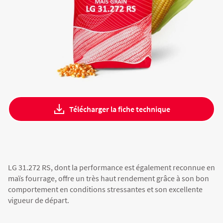
Fourragères
Luzerne
Fourragères Bio
Tournesol
Résultats d’essais Orge
Colza
Plantain fourrager
Protéagineux
Ray-grass anglais
Semences Bio
Blé
Résultats d'essais Triticale
Blé
Trèfle blanc
Télécharger la fiche technique
Orge
Résultats d'essais Protéagineux
Orge
Triticale
Maïs ensilage
LG 31.272 RS, dont la performance est également reconnue en
maïs fourrage, offre un très haut rendement grâce à son bon
comportement en conditions stressantes et son excellente
Protéagineux
vigueur de départ.