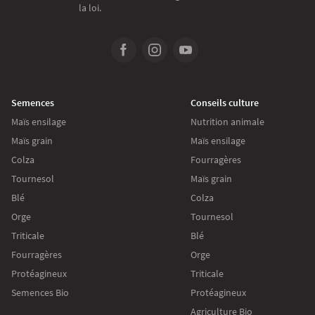
la loi.
Semences
Conseils culture
Maïs ensilage
Nutrition animale
Maïs grain
Maïs ensilage
Colza
Fourragères
Tournesol
Maïs grain
Blé
Colza
Orge
Tournesol
Triticale
Blé
Fourragères
Orge
Protéagineux
Triticale
Semences Bio
Protéagineux
Agriculture Bio