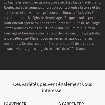
25 kg/ha en pur ou en association avec 2 à 3 kg de trèfle blanc.
Roulez après le semis pour un bon contact entre la terre et les
semences et surveillez la présence de limaces à la levée. En
exploitation, privilégiez le déprimage dès que le sol le permet
pour encourager le tallage et améliorer la qualité du fourrage.
Optez pour des cycles courts pour une meilleure qualité du
fourrage et fauchez à une hauteur de 6 à 8 cm. Enfin, exploitez
la parcelle avant l'hiver pour un redémarrage optimal au
printemps. De plus, pour améliorer la qualité de la ration,
associez le ray-grass anglais OUCHI à du trèfle blanc.
Ces variétés peuvent également vous
intéresser
LG AVENGER
LG CARPENTER