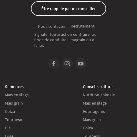
Être rappelé par un conseiller
Recrutement
Nous contacter
Signaler toute action contraire au
Code de conduite Limagrain ou à
la loi.
Semences
Conseils culture
Maïs ensilage
Nutrition animale
Maïs grain
Maïs ensilage
Colza
Fourragères
Tournesol
Maïs grain
Blé
Colza
Orge
Tournesol