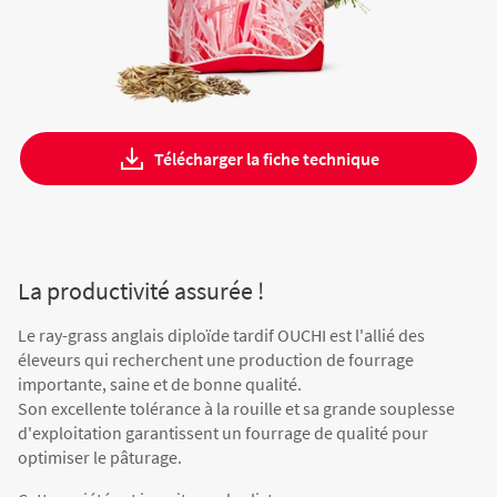
Fourragères
Luzerne
Fourragères Bio
Tournesol
Résultats d’essais Orge
Colza
Plantain fourrager
Protéagineux
Ray-grass anglais
Semences Bio
Blé
Résultats d'essais Triticale
Blé
Télécharger la fiche technique
Trèfle blanc
Orge
Résultats d'essais Protéagineux
Orge
La productivité assurée !
Triticale
Maïs ensilage
Le ray-grass anglais diploïde tardif OUCHI est l'allié des
éleveurs qui recherchent une production de fourrage
importante, saine et de bonne qualité.
Son excellente tolérance à la rouille et sa grande souplesse
Protéagineux
d'exploitation garantissent un fourrage de qualité pour
optimiser le pâturage.