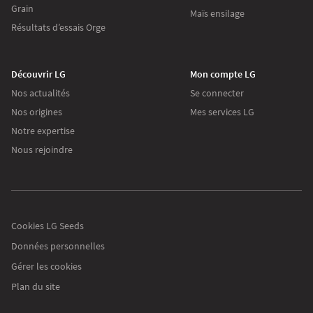
Grain
Maïs ensilage
Résultats d’essais Orge
Découvrir LG
Mon compte LG
Nos actualités
Se connecter
Nos origines
Mes services LG
Notre expertise
Nous rejoindre
Les cookies
Sur lgseeds.fr
Nous utilisons des cookies pour collecter des informations sur l’utilisation
que vous faites de notre site. Ces informations nous aident à vous proposer
Cookies LG Seeds
des communications pertinentes.
Données personnelles
Pour modifier vos préférences par la suite, cliquez sur le lien 'Préférences de
Gérer les cookies
cookies' situé dans le pied de page.
Plan du site
Lire la politique de confidentialité