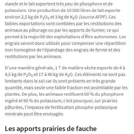
viande et le lait exportent très peu de phosphore et de
Agriculture Bio
potassium. Une production de 10 000 litres de lait exporte
environ 2,5 kg de P
O
et 3 kg de K
O
(source AFPF)
. Ces
2
5
2
faibles exportations sont comblées par les restitutions des
animaux au pâturage ou par les apports de fumier, ce qui
permet à la majorité des exploitations d’être autonomes. Les
engrais seront donc utilisés pour compenser une répartition
non homogène de l’épandage des engrais de ferme et des
restitutions par les animaux.
D’une manière générale, 1 T de matière sèche exporte de 4 à
4,5 kg de P
O
et 17 à 40 kg de K
O. Ces éléments ne sont pas
2
5
2
limitants dans le sol car ils sont présents en très grande
quantité, mais seule une faible fraction est assimilable par les
plantes. De plus, les animaux restituent 60 % du phosphore
ingéré et 90 % du potassium, c’est pourquoi, sur prairies
pâturées, l’impasse de fertilisation phospho-potassique
minérale peut être envisagée.
Les apports prairies de fauche