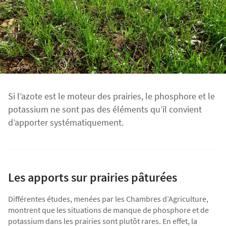
Fourragères
Luzerne
Fourragères Bio
Tournesol
Résultats d’essais Orge
Colza
Plantain fourrager
Protéagineux
Ray-grass anglais
Semences Bio
Blé
Résultats d'essais Triticale
Blé
Si l’azote est le moteur des prairies, le phosphore et le
Trèfle blanc
potassium ne sont pas des éléments qu’il convient
Orge
Résultats d'essais Protéagineux
Orge
d’apporter systématiquement.
Triticale
Maïs ensilage
Les apports sur prairies pâturées
Protéagineux
Différentes études, menées par les Chambres d’Agriculture,
montrent que les situations de manque de phosphore et de
potassium dans les prairies sont plutôt rares. En effet, la