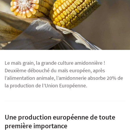
Fourragères
Luzerne
Fourragères Bio
Tournesol
Résultats d’essais Orge
Colza
Plantain fourrager
Protéagineux
Ray-grass anglais
Semences Bio
Blé
Résultats d'essais Triticale
Blé
Trèfle blanc
Le maïs grain, la grande culture amidonnière !
Orge
Résultats d'essais Protéagineux
Orge
Deuxième débouché du maïs européen, après
l’alimentation animale, l’amidonnerie absorbe 20% de
la production de l’Union Européenne.
Triticale
Maïs ensilage
Protéagineux
Une production européenne de toute
première importance