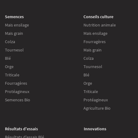
Semences
Conseils culture
Maïs ensilage
Nutrition animale
Maïs grain
Maïs ensilage
Colza
Fourragères
Tournesol
Maïs grain
Blé
Colza
Orge
Tournesol
Triticale
Blé
Fourragères
Orge
Protéagineux
Triticale
Semences Bio
Protéagineux
Agriculture Bio
Résultats d'essais
Innovations
Résultats d'essais Blé