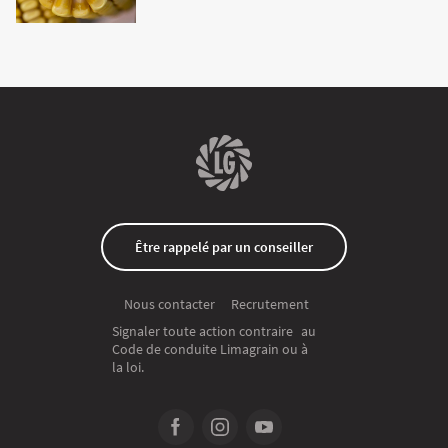
Être rappelé par un conseiller
Recrutement
Nous contacter
Signaler toute action contraire au
Code de conduite Limagrain ou à
la loi.