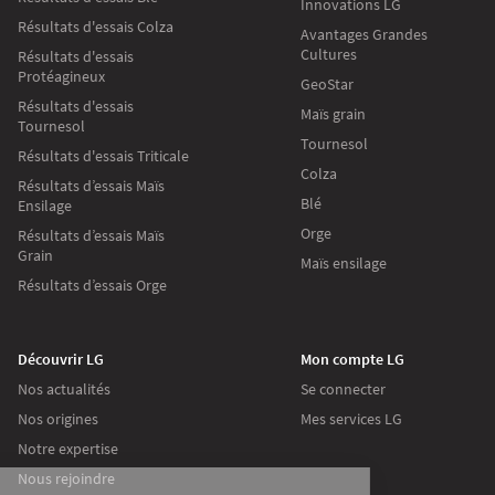
Innovations LG
Résultats d'essais Colza
Avantages Grandes
Cultures
Résultats d'essais
Protéagineux
GeoStar
Résultats d'essais
Maïs grain
Tournesol
Tournesol
Résultats d'essais Triticale
Colza
Résultats d’essais Maïs
Blé
Ensilage
Orge
Résultats d’essais Maïs
Grain
Maïs ensilage
Résultats d’essais Orge
Découvrir LG
Mon compte LG
Nos actualités
Se connecter
Nos origines
Mes services LG
Continuer sans accepter
Notre expertise
Nous rejoindre