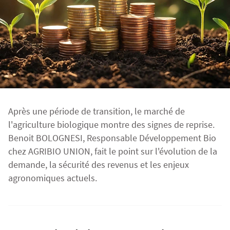
Fourragères
Luzerne
Fourragères Bio
Tournesol
Résultats d’essais Orge
Colza
Plantain fourrager
Protéagineux
Ray-grass anglais
Semences Bio
Blé
Résultats d'essais Triticale
Blé
Trèfle blanc
Après une période de transition, le marché de
Orge
Résultats d'essais Protéagineux
Orge
l'agriculture biologique montre des signes de reprise.
Benoit BOLOGNESI, Responsable Développement Bio
chez AGRIBIO UNION, fait le point sur l'évolution de la
Triticale
Maïs ensilage
demande, la sécurité des revenus et les enjeux
agronomiques actuels.
Protéagineux