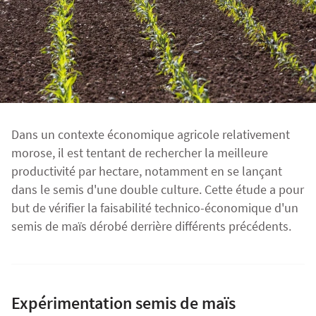
Fourragères
Luzerne
Fourragères Bio
Tournesol
Résultats d’essais Orge
Colza
Plantain fourrager
Protéagineux
Ray-grass anglais
Semences Bio
Blé
Résultats d'essais Triticale
Blé
Dans un contexte économique agricole relativement
Trèfle blanc
morose, il est tentant de rechercher la meilleure
Orge
Résultats d'essais Protéagineux
Orge
productivité par hectare, notamment en se lançant
dans le semis d'une double culture. Cette étude a pour
but de vérifier la faisabilité technico-économique d'un
Triticale
Maïs ensilage
semis de maïs dérobé derrière différents précédents.
Protéagineux
Expérimentation semis de maïs