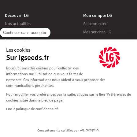
Découvrir LG
Mon compte LG
Nos actualités
Se connecter
Nos origines
Mes services LG
Continuer sans accepter
Notre expertise
Nous rejoindre
Les cookies
Sur lgseeds.fr
Nous utilisons des cookies pour collecter des
informations sur l’utilisation que vous faites de
notre site. Ces informations nous aident à vous proposer des
Cookies LG Seeds
communications pertinentes.
Données personnelles
Pour modifier vos préférences par la suite, cliquez sur le lien 'Préférences de
Gérer les cookies
cookies' situé dans le pied de page.
Plan du site
Lire la politique de confidentialité
Consentements certifiés par