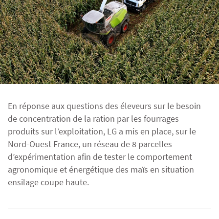
Fourragères
Luzerne
Fourragères Bio
Tournesol
Résultats d’essais Orge
Colza
Plantain fourrager
Protéagineux
Ray-grass anglais
Semences Bio
Blé
Résultats d'essais Triticale
Blé
Trèfle blanc
En réponse aux questions des éleveurs sur le besoin
Orge
Résultats d'essais Protéagineux
Orge
de concentration de la ration par les fourrages
produits sur l’exploitation, LG a mis en place, sur le
Nord-Ouest France, un réseau de 8 parcelles
Triticale
Maïs ensilage
d’expérimentation afin de tester le comportement
agronomique et énergétique des maïs en situation
ensilage coupe haute.
Protéagineux