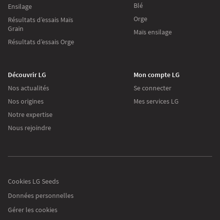
Blé
Ensilage
Orge
Résultats d’essais Maïs
Grain
Maïs ensilage
Résultats d’essais Orge
Découvrir LG
Mon compte LG
Nos actualités
Se connecter
Nos origines
Mes services LG
Notre expertise
Nous rejoindre
Les cookies
Sur lgseeds.fr
Nous utilisons des cookies pour collecter des informations sur l’utilisation
que vous faites de notre site. Ces informations nous aident à vous proposer
Cookies LG Seeds
des communications pertinentes.
Données personnelles
Pour modifier vos préférences par la suite, cliquez sur le lien 'Préférences de
Gérer les cookies
cookies' situé dans le pied de page.