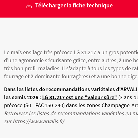
Télécharger la fiche technique
Semences Bio
Protéagineux
Agriculture Bio
Le maïs ensilage très précoce LG 31.217 a un gros potenti
d'une agronomie sécurisante grâce, entre autres, à une b
très bon profil maladies. Il s'adapte à tous les types de 
fourrage et à dominante fourragères) et a une bonne digest
Dans les listes de recommandations variétales d'ARVALIS
les
semis 2026 :
LG 31.217 est une "valeur sûre"
(3 ans ou
précoce (S0 - FAO150-240) dans les zones Champagne-Ar
Retrouvez les listes de recommandations variétales en ma
sur
https://www.arvalis.fr/