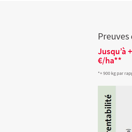
Preuves 
Jusqu’à +
€/ha**
*+ 900 kg par rap