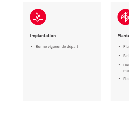
Implantation
Plant
Bonne vigueur de départ
Pla
Bel
Hau
mo
Flo