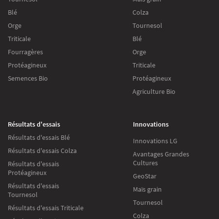
Blé
Colza
Orge
Tournesol
Triticale
Blé
Fourragères
Orge
Protéagineux
Triticale
Semences Bio
Protéagineux
Agriculture Bio
Résultats d'essais
Innovations
Résultats d'essais Blé
Innovations LG
Résultats d'essais Colza
Avantages Grandes
Cultures
Résultats d'essais
Protéagineux
GeoStar
Résultats d'essais
Maïs grain
Tournesol
Tournesol
Résultats d'essais Triticale
Colza