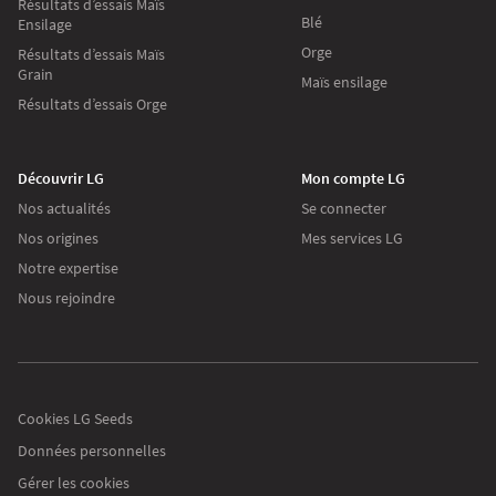
Résultats d’essais Maïs
Blé
Ensilage
Orge
Résultats d’essais Maïs
Grain
Maïs ensilage
Résultats d’essais Orge
Découvrir LG
Mon compte LG
Nos actualités
Se connecter
Nos origines
Mes services LG
Continuer sans accepter
Notre expertise
Nous rejoindre
Les cookies
Sur lgseeds.fr
Nous utilisons des cookies pour collecter des
informations sur l’utilisation que vous faites de
notre site. Ces informations nous aident à vous proposer des
Cookies LG Seeds
communications pertinentes.
Données personnelles
Pour modifier vos préférences par la suite, cliquez sur le lien 'Préférences de
Gérer les cookies
cookies' situé dans le pied de page.