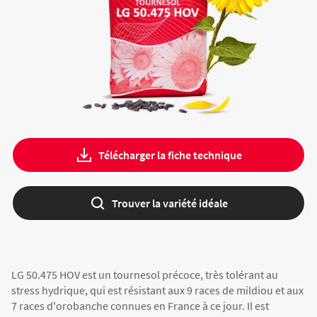
Fourragères
Luzerne
Fourragères Bio
Tournesol
Résultats d’essais Orge
Colza
Plantain fourrager
Protéagineux
Ray-grass anglais
Semences Bio
Blé
Résultats d'essais Triticale
Blé
Trèfle blanc
Télécharger la fiche technique
Orge
Résultats d'essais Protéagineux
Orge
Trouver la variété idéale
Triticale
Maïs ensilage
Protéagineux
LG 50.475 HOV est un tournesol précoce, très tolérant au
stress hydrique, qui est résistant aux 9 races de mildiou et aux
7 races d'orobanche connues en France à ce jour. Il est