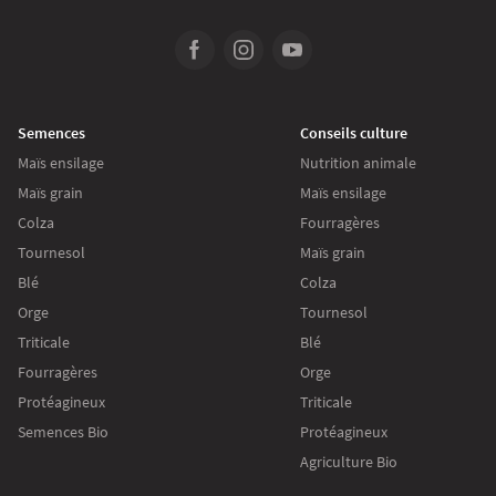
Semences
Conseils culture
Maïs ensilage
Nutrition animale
Maïs grain
Maïs ensilage
Colza
Fourragères
Tournesol
Maïs grain
Blé
Colza
Orge
Tournesol
Triticale
Blé
Fourragères
Orge
Protéagineux
Triticale
Semences Bio
Protéagineux
Agriculture Bio