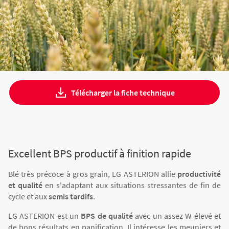
Fourragères
Luzerne
Fourragères Bio
Tournesol
Résultats d’essais Orge
Colza
Plantain fourrager
Protéagineux
Ray-grass anglais
Semences Bio
Blé
Résultats d'essais Triticale
Blé
Télécharger la fiche technique
Trèfle blanc
Orge
Résultats d'essais Protéagineux
Orge
Excellent BPS productif à finition rapide
Triticale
Maïs ensilage
Blé très précoce à gros grain, LG ASTERION allie
productivité
et qualité
en s'adaptant aux
situations stressantes de fin de
Protéagineux
cycle
et aux
semis tardifs
.
LG ASTERION est un
BPS de qualité
avec un assez W élevé et
de bons résultats en panification. Il intéresse les meuniers et