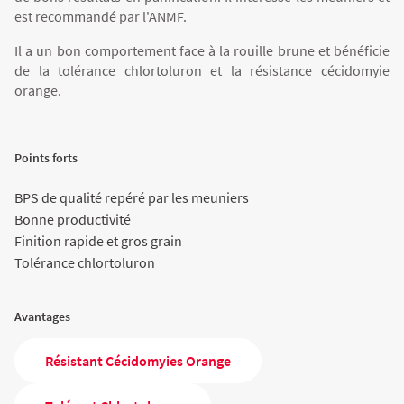
Agriculture Bio
est
recommandé par l'ANMF.
Il a un bon comportement face à la rouille brune et bénéficie
de la
tolérance chlortoluron
et la
résistance cécidomyie
orange
.
Points forts
BPS de qualité repéré par les meuniers
Bonne productivité
Finition rapide et gros grain
Tolérance chlortoluron
Avantages
Résistant Cécidomyies Orange