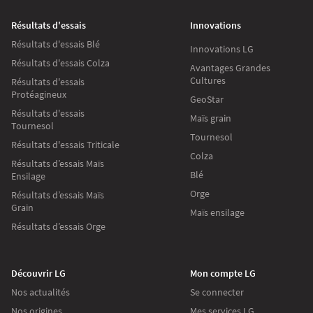
Résultats d'essais
Innovations
Résultats d'essais Blé
Innovations LG
Résultats d'essais Colza
Avantages Grandes
Cultures
Résultats d'essais
Protéagineux
GeoStar
Résultats d'essais
Maïs grain
Tournesol
Tournesol
Résultats d'essais Triticale
Colza
Résultats d’essais Maïs
Blé
Ensilage
Orge
Résultats d’essais Maïs
Grain
Maïs ensilage
Résultats d’essais Orge
Découvrir LG
Mon compte LG
Nos actualités
Se connecter
Nos origines
Mes services LG
Continuer sans accepter