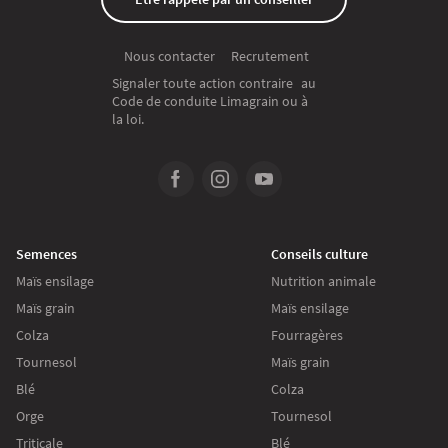
Recrutement
Nous contacter
Signaler toute action contraire au
Code de conduite Limagrain ou à
la loi.
Semences
Conseils culture
Maïs ensilage
Nutrition animale
Maïs grain
Maïs ensilage
Colza
Fourragères
Tournesol
Maïs grain
Blé
Colza
Orge
Tournesol
Triticale
Blé