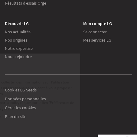
Résultats d’essais Orge
Découvrir LG
Mon compte LG
Nos actualités
Se connecter
Nos origines
Mes services LG
Continuer sans accepter
Notre expertise
Nous rejoindre
Les cookies
Sur lgseeds.fr
Nous utilisons des cookies pour collecter des
informations sur l’utilisation que vous faites de
notre site. Ces informations nous aident à vous proposer des
Cookies LG Seeds
communications pertinentes.
Données personnelles
Pour modifier vos préférences par la suite, cliquez sur le lien 'Préférences de
Gérer les cookies
cookies' situé dans le pied de page.
Plan du site
Lire la politique de confidentialité