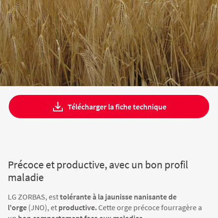
Fourragères
Luzerne
Fourragères Bio
Tournesol
Résultats d’essais Orge
Colza
Plantain fourrager
Protéagineux
Ray-grass anglais
Semences Bio
Blé
Résultats d'essais Triticale
Blé
Trèfle blanc
Télécharger la fiche technique
Orge
Résultats d'essais Protéagineux
Orge
Triticale
Maïs ensilage
Précoce et productive, avec un bon profil
maladie
Protéagineux
LG ZORBAS, est
tolérante à la jaunisse nanisante de
l'orge
(JNO), et
productive.
Cette orge précoce fourragère a