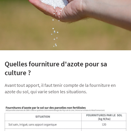
Fourragères
Luzerne
Fourragères Bio
Tournesol
Résultats d’essais Orge
Colza
Plantain fourrager
Protéagineux
Ray-grass anglais
Semences Bio
Blé
Résultats d'essais Triticale
Blé
Trèfle blanc
Quelles fourniture d'azote pour sa
Orge
Résultats d'essais Protéagineux
Orge
culture ?
Avant tout apport, il faut tenir compte de la fourniture en
Triticale
Maïs ensilage
azote du sol, qui varie selon les situations.
Protéagineux