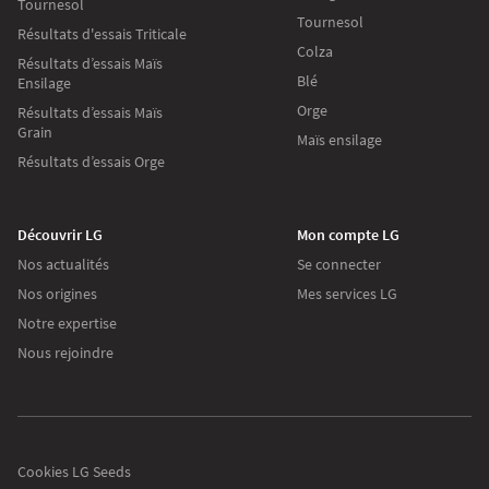
Tournesol
Tournesol
Résultats d'essais Triticale
Colza
Résultats d’essais Maïs
Blé
Ensilage
Orge
Résultats d’essais Maïs
Grain
Maïs ensilage
Résultats d’essais Orge
Découvrir LG
Mon compte LG
Nos actualités
Se connecter
Nos origines
Mes services LG
Continuer sans accepter
Notre expertise
Nous rejoindre
Les cookies
Sur lgseeds.fr
Nous utilisons des cookies pour collecter des
informations sur l’utilisation que vous faites de
notre site. Ces informations nous aident à vous proposer des
Cookies LG Seeds
communications pertinentes.