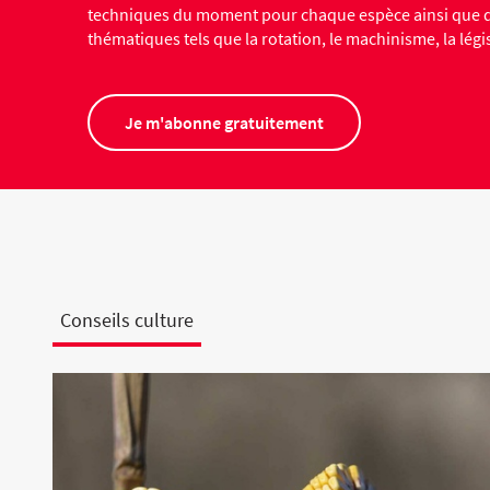
techniques du moment pour chaque espèce ainsi que d
thématiques tels que la rotation, le machinisme, la législ
Je m'abonne gratuitement
Conseils culture