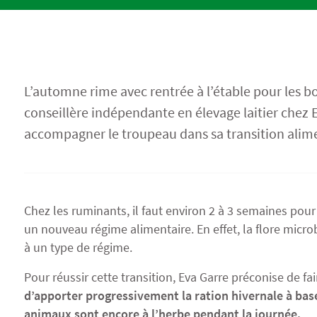
Semences Bio
Protéagineux
Agriculture Bio
L’automne rime avec rentrée à l’étable pour les bo
conseillère indépendante en élevage laitier chez E
accompagner le troupeau dans sa transition alime
Chez les ruminants, il faut environ 2 à 3 semaines pour
un nouveau régime alimentaire. En effet, la flore mic
à un type de régime.
Pour réussir cette transition, Eva Garre préconise de fa
d’apporter progressivement la ration hivernale à base 
animaux sont encore à l’herbe pendant la journée.