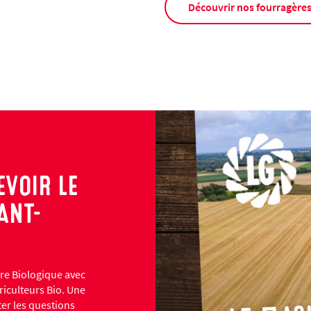
Découvrir nos fourragère
VOIR LE
ANT-
ure Biologique avec
riculteurs Bio. Une
ter les questions