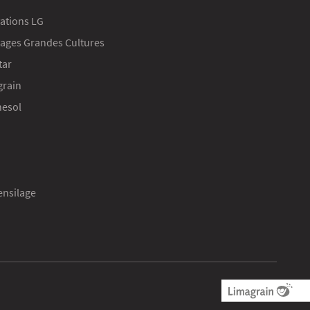
ations LG
ages Grandes Cultures
tar
grain
nesol
ensilage
s réglementations. Personnalisez vos préférences pour contrôler