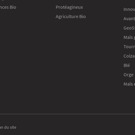
ces Bio
Protéagineux
Innov
Agriculture Bio
Avant
GeoS
Maïs 
Tour
Colza
Blé
Orge
Maïs 
s Options
ètres de confidentialité, en garantissant la conformité avec le
an du site