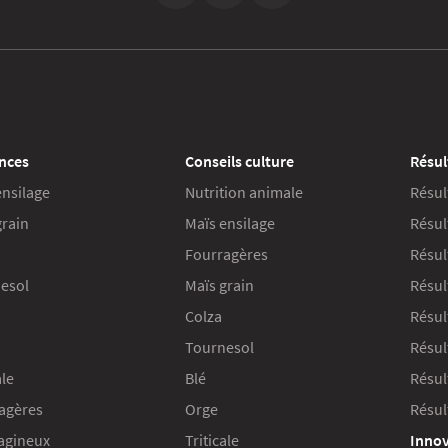
nces
Conseils culture
Résul
ensilage
Nutrition animale
Résul
grain
Maïs ensilage
Résul
Fourragères
Résul
esol
Maïs grain
Résul
Colza
Résult
Tournesol
Résul
ale
Blé
Résul
agères
Orge
Résul
agineux
Triticale
Innov