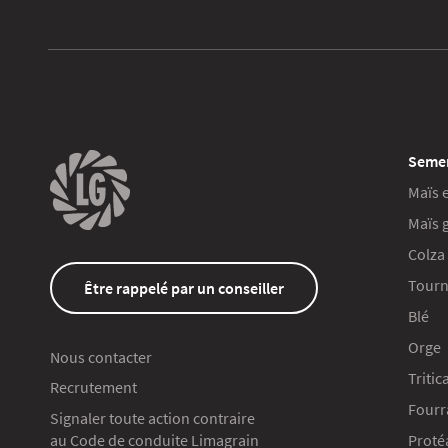
Seme
Maïs 
Maïs 
Colza
Tourn
Être rappelé par un conseiller
Blé
Orge
Nous contacter
Tritic
Recrutement
Fourr
Signaler toute action contraire
au Code de conduite Limagrain
Proté
Continuer sans accepter