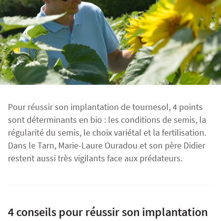
Fourragères
Luzerne
Fourragères Bio
Tournesol
Résultats d’essais Orge
Colza
Plantain fourrager
Protéagineux
Ray-grass anglais
Semences Bio
Blé
Résultats d'essais Triticale
Blé
Trèfle blanc
Pour réussir son implantation de tournesol, 4 points
Orge
Résultats d'essais Protéagineux
Orge
sont déterminants en bio : les conditions de semis, la
régularité du semis, le choix variétal et la fertilisation.
Dans le Tarn, Marie-Laure Ouradou et son père Didier
Triticale
Maïs ensilage
restent aussi très vigilants face aux prédateurs.
Protéagineux
4 conseils pour réussir son implantation