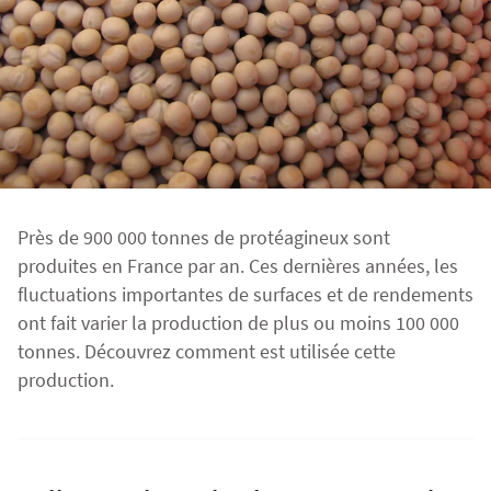
Fourragères
Luzerne
Fourragères Bio
Tournesol
Résultats d’essais Orge
Colza
Plantain fourrager
Protéagineux
Ray-grass anglais
Semences Bio
Blé
Résultats d'essais Triticale
Blé
Trèfle blanc
Près de 900 000 tonnes de protéagineux sont
Orge
Résultats d'essais Protéagineux
Orge
produites en France par an. Ces dernières années, les
fluctuations importantes de surfaces et de rendements
ont fait varier la production de plus ou moins 100 000
Triticale
Maïs ensilage
tonnes. Découvrez comment est utilisée cette
production.
Protéagineux