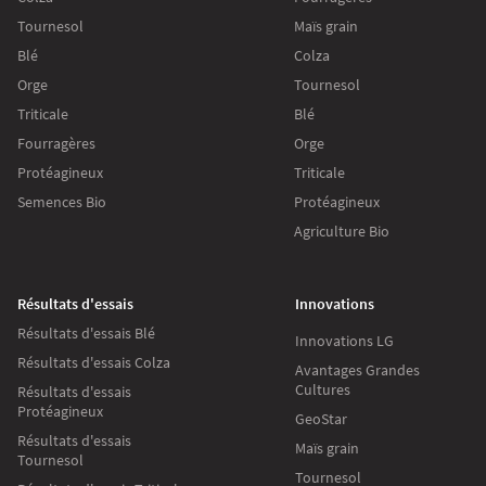
Tournesol
Maïs grain
Blé
Colza
Orge
Tournesol
Triticale
Blé
Fourragères
Orge
Protéagineux
Triticale
Semences Bio
Protéagineux
Agriculture Bio
Résultats d'essais
Innovations
Résultats d'essais Blé
Innovations LG
Résultats d'essais Colza
Avantages Grandes
Cultures
Résultats d'essais
Protéagineux
GeoStar
Résultats d'essais
Maïs grain
Tournesol
Tournesol