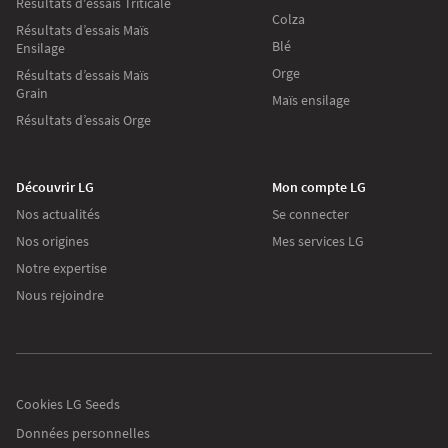
Résultats d'essais Triticale
Colza
Résultats d’essais Maïs
Blé
Ensilage
Orge
Résultats d’essais Maïs
Grain
Maïs ensilage
Résultats d’essais Orge
Découvrir LG
Mon compte LG
Nos actualités
Se connecter
Nos origines
Mes services LG
Notre expertise
Nous rejoindre
Les cookies
Sur lgseeds.fr
Nous utilisons des cookies pour collecter des informations sur l’utilisation
que vous faites de notre site. Ces informations nous aident à vous proposer
Cookies LG Seeds
des communications pertinentes.
Données personnelles
Pour modifier vos préférences par la suite, cliquez sur le lien 'Préférences de