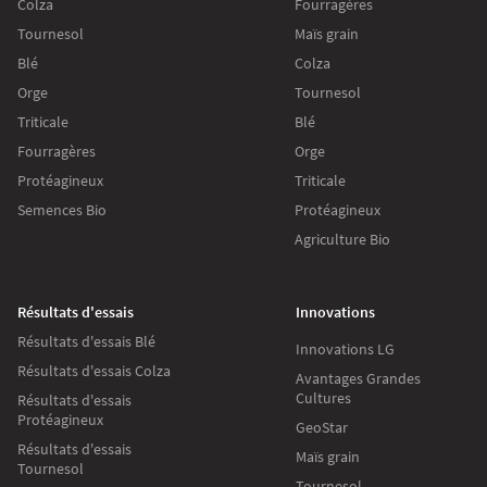
Colza
Fourragères
Tournesol
Maïs grain
Blé
Colza
Orge
Tournesol
Triticale
Blé
Fourragères
Orge
Protéagineux
Triticale
Semences Bio
Protéagineux
Agriculture Bio
Résultats d'essais
Innovations
Résultats d'essais Blé
Innovations LG
Résultats d'essais Colza
Avantages Grandes
Cultures
Résultats d'essais
Protéagineux
GeoStar
Résultats d'essais
Maïs grain
Tournesol
Tournesol