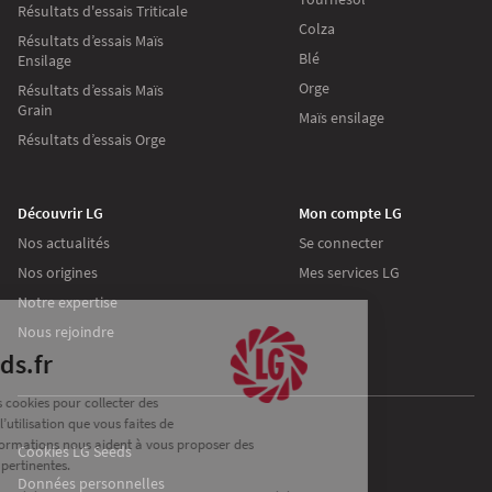
Résultats d'essais Triticale
Colza
Résultats d’essais Maïs
Blé
Ensilage
Orge
Résultats d’essais Maïs
Grain
Maïs ensilage
Résultats d’essais Orge
Découvrir LG
Mon compte LG
Nos actualités
Se connecter
Nos origines
Mes services LG
Continuer sans accepter
Notre expertise
Nous rejoindre
Les cookies
Sur lgseeds.fr
Nous utilisons des cookies pour collecter des
informations sur l’utilisation que vous faites de
notre site. Ces informations nous aident à vous proposer des
Cookies LG Seeds
communications pertinentes.
Données personnelles