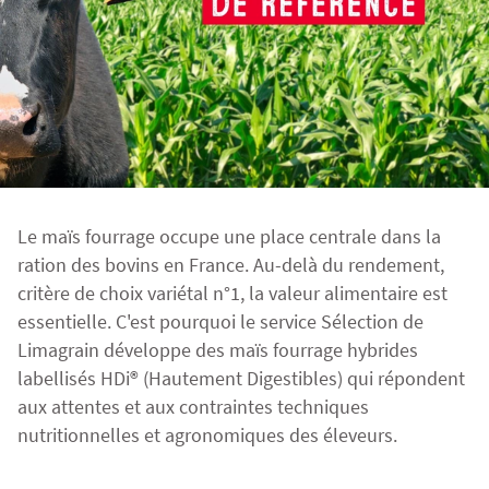
Fourragères
Luzerne
Fourragères Bio
Tournesol
Résultats d’essais Orge
Colza
Plantain fourrager
Protéagineux
Ray-grass anglais
Semences Bio
Blé
Résultats d'essais Triticale
Blé
Trèfle blanc
Le maïs fourrage occupe une place centrale dans la
Orge
Résultats d'essais Protéagineux
Orge
ration des bovins en France. Au-delà du rendement,
critère de choix variétal n°1, la valeur alimentaire est
essentielle. C'est pourquoi le service Sélection de
Triticale
Maïs ensilage
Limagrain développe des maïs fourrage hybrides
labellisés HDi® (Hautement Digestibles) qui répondent
aux attentes et aux contraintes techniques
Protéagineux
nutritionnelles et agronomiques des éleveurs.