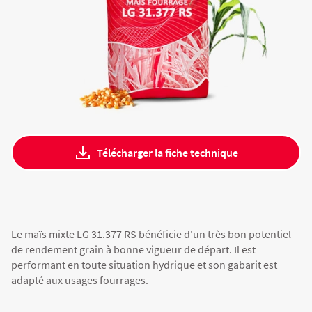
Fourragères
Luzerne
Fourragères Bio
Tournesol
Résultats d’essais Orge
Colza
Plantain fourrager
Protéagineux
Ray-grass anglais
Semences Bio
Blé
Résultats d'essais Triticale
Blé
Trèfle blanc
Télécharger la fiche technique
Orge
Résultats d'essais Protéagineux
Orge
Triticale
Maïs ensilage
Le maïs mixte LG 31.377 RS bénéficie d'un très bon potentiel
de rendement grain à bonne vigueur de départ. Il est
performant en toute situation hydrique et son gabarit est
Protéagineux
adapté aux usages fourrages.