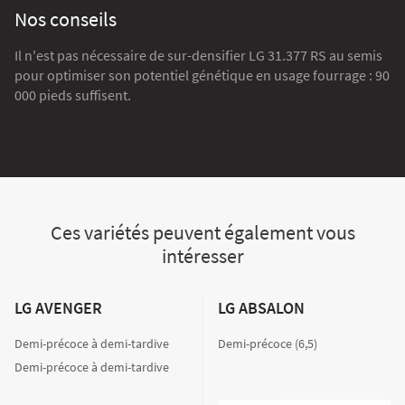
Nos conseils
Il n'est pas nécessaire de sur-densifier LG 31.377 RS au semis
pour optimiser son potentiel génétique en usage fourrage : 90
000 pieds suffisent.
Ces variétés peuvent également vous
intéresser
LG AVENGER
LG ABSALON
Demi-précoce à demi-tardive
Demi-précoce (6,5)
Demi-précoce à demi-tardive