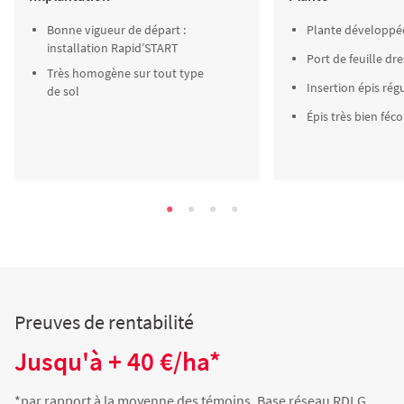
Bonne vigueur de départ :
Plante développé
installation Rapid’START
Port de feuille dr
Très homogène sur tout type
Insertion épis rég
de sol
Épis très bien féc
Preuves de rentabilité
Jusqu'à + 40 €/ha*
*par rapport à la moyenne des témoins. Base réseau RDLG