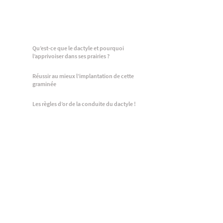
Qu’est-ce que le dactyle et pourquoi
l’apprivoiser dans ses prairies ?
Réussir au mieux l’implantation de cette
graminée
Les règles d’or de la conduite du dactyle !