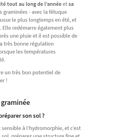
té tout au long de l’année
et
sa
es graminées - avec la
fétuque
ousse le plus longtemps en été, et
te. Elle redémarre également plus
après une pluie et il est possible de
a très bonne régulation
lorsque les températures
té.
e un très bon potentiel de
er !
e graminée
préparer son sol ?
t sensible à l’hydromorphie, et c’est
sol, préparez une structure fine et