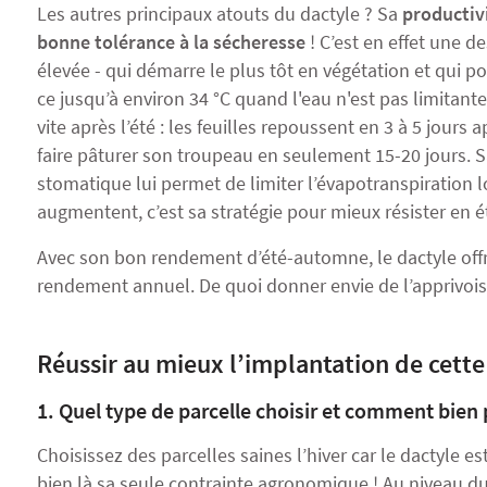
Les autres principaux atouts du dactyle ? Sa
productivi
bonne tolérance à la sécheresse
! C’est en effet une d
élevée
- qui démarre le plus tôt en végétation et qui p
ce jusqu’à environ 34 °C quand l'eau n'est pas limitan
vite après l’été : les feuilles repoussent en 3 à 5 jours 
faire pâturer son troupeau en seulement 15-20 jours. S
stomatique lui permet de limiter l’évapotranspiration 
augmentent, c’est sa stratégie pour mieux résister en é
Avec son bon rendement d’été-automne, le dactyle offr
rendement annuel. De quoi donner envie de l’apprivois
Réussir au mieux l’implantation de cett
1. Quel type de parcelle choisir et comment bien 
Choisissez des parcelles saines l’hiver car le dactyle es
bien là sa seule contrainte agronomique ! Au niveau du 