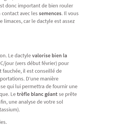
st donc important de bien rouler
n contact avec les
semences
. Il vous
e limaces, car le dactyle est assez
on. Le dactyle
valorise bien la
C/jour (vers début février) pour
t fauchée, il est conseillé de
xportations. D’une manière
use qui lui permettra de fournir une
ique. Le
trèfle blanc géant
se prête
nfin, une analyse de votre sol
tassium).
ies.