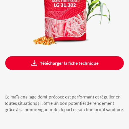
Fourragères
Luzerne
Fourragères Bio
Tournesol
Résultats d’essais Orge
Colza
Plantain fourrager
Protéagineux
Ray-grass anglais
Semences Bio
Blé
Résultats d'essais Triticale
Blé
Trèfle blanc
Télécharger la fiche technique
Orge
Résultats d'essais Protéagineux
Orge
Triticale
Maïs ensilage
Ce maïs ensilage demi-précoce est performant et régulier en
toutes situations ! Il offre un bon potentiel de rendement
grâce à sa bonne vigueur de départ et son bon profil sanitaire.
Protéagineux