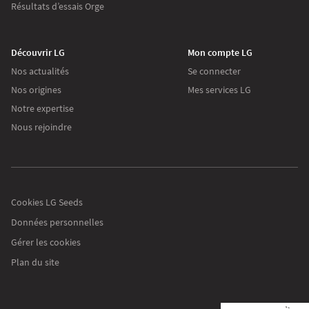
Résultats d’essais Orge
Découvrir LG
Mon compte LG
Nos actualités
Se connecter
Nos origines
Mes services LG
Notre expertise
Nous rejoindre
es cookies
ur lgseeds.fr
us utilisons des cookies pour collecter des informations sur l’utilisation
e vous faites de notre site. Ces informations nous aident à vous proposer
Cookies LG Seeds
es communications pertinentes.
Données personnelles
ur modifier vos préférences par la suite, cliquez sur le lien 'Préférences de
Gérer les cookies
okies' situé dans le pied de page.
Plan du site
re la politique de confidentialité