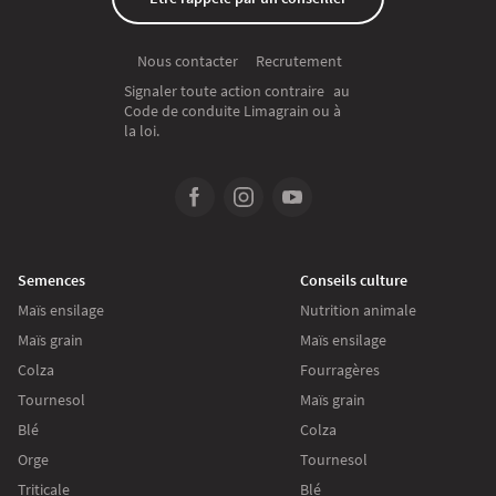
Recrutement
Nous contacter
Signaler toute action contraire au
Code de conduite Limagrain ou à
la loi.
Semences
Conseils culture
Maïs ensilage
Nutrition animale
Maïs grain
Maïs ensilage
Colza
Fourragères
Tournesol
Maïs grain
Blé
Colza
Orge
Tournesol
Triticale
Blé