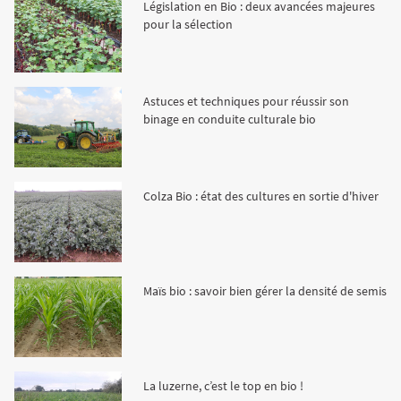
Législation en Bio : deux avancées majeures
Fourragères
Luzerne
Fourragères Bio
pour la sélection
Tournesol
Résultats d’essais Orge
Colza
Plantain fourrager
Protéagineux
Astuces et techniques pour réussir son
binage en conduite culturale bio
Ray-grass anglais
Semences Bio
Blé
Résultats d'essais Triticale
Blé
Trèfle blanc
Orge
Résultats d'essais Protéagineux
Orge
Colza Bio : état des cultures en sortie d'hiver
Triticale
Maïs ensilage
Maïs bio : savoir bien gérer la densité de semis
Protéagineux
La luzerne, c’est le top en bio !