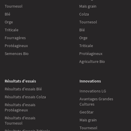
Tournesol
Maïs grain
Blé
Colza
Orge
Tournesol
Triticale
Blé
Fourragères
Orge
Protéagineux
Triticale
Semences Bio
Protéagineux
Agriculture Bio
Résultats d'essais
Innovations
Résultats d'essais Blé
Innovations LG
Résultats d'essais Colza
Avantages Grandes
Cultures
Résultats d'essais
Protéagineux
GeoStar
Résultats d'essais
Maïs grain
Tournesol
Tournesol
Résultats d'essais Triticale