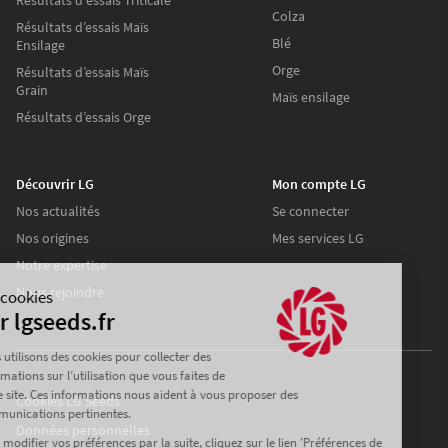
Colza
Résultats d’essais Maïs
Blé
Ensilage
Orge
Résultats d’essais Maïs
Grain
Maïs ensilage
Résultats d’essais Orge
Découvrir LG
Mon compte LG
Nos actualités
Se connecter
Nos origines
Mes services LG
Continuer sans accepter
Notre expertise
Nous rejoindre
Les cookies
Sur lgseeds.fr
Nous utilisons des cookies pour collecter des
informations sur l’utilisation que vous faites de
notre site. Ces informations nous aident à vous proposer des
Cookies LG Seeds
communications pertinentes.
Données personnelles
Pour modifier vos préférences par la suite, cliquez sur le lien 'Préférences de