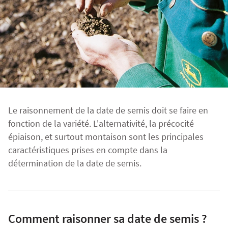
Fourragères
Luzerne
Fourragères Bio
Tournesol
Résultats d’essais Orge
Colza
Plantain fourrager
Protéagineux
Ray-grass anglais
Semences Bio
Blé
Résultats d'essais Triticale
Blé
Trèfle blanc
Le raisonnement de la date de semis doit se faire en
Orge
Résultats d'essais Protéagineux
Orge
fonction de la variété. L'alternativité, la précocité
épiaison, et surtout montaison sont les principales
caractéristiques prises en compte dans la
Triticale
Maïs ensilage
détermination de la date de semis.
Protéagineux
Comment raisonner sa date de semis ?