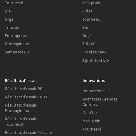
Tournesol
Maïs grain
Blé
Colza
Orge
Tournesol
Triticale
Blé
Fourragères
Orge
Protéagineux
Triticale
Semences Bio
Protéagineux
Agriculture Bio
Résultats d'essais
Innovations
Résultats d'essais Blé
Innovations LG
Résultats d'essais Colza
Avantages Grandes
Cultures
Résultats d'essais
Protéagineux
GeoStar
Résultats d'essais
Maïs grain
Tournesol
Tournesol
Résultats d'essais Triticale