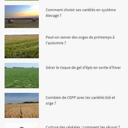
Fourragères
Luzerne
Fourragères Bio
Comment choisir ses variétés en système
élevage ?
Tournesol
Résultats d’essais Orge
Colza
Plantain fourrager
Protéagineux
Peut-on semer des orges de printemps à
Ray-grass anglais
Semences Bio
Blé
Résultats d'essais Triticale
Blé
l'automne ?
Trèfle blanc
Orge
Résultats d'essais Protéagineux
Orge
Gérer le risque de gel d'épis en sortie d’hiver
Triticale
Maïs ensilage
Combien de CEPP avec les variétés blé et
orge ?
Protéagineux
Culture des céréales : comment les réussir ?