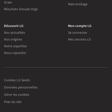
Grain
Maïs ensilage
Résultats d’essais Orge
Découvrir LG
Mon compte LG
Nos actualités
Se connecter
Nos origines
Mes services LG
Notre expertise
Nous rejoindre
s
eeds.fr
s des cookies pour collecter des informations sur l’utilisation
es de notre site. Ces informations nous aident à vous proposer
Cookies LG Seeds
ations pertinentes.
Données personnelles
 vos préférences par la suite, cliquez sur le lien 'Préférences de
Gérer les cookies
é dans le pied de page.
Plan du site
ue de confidentialité