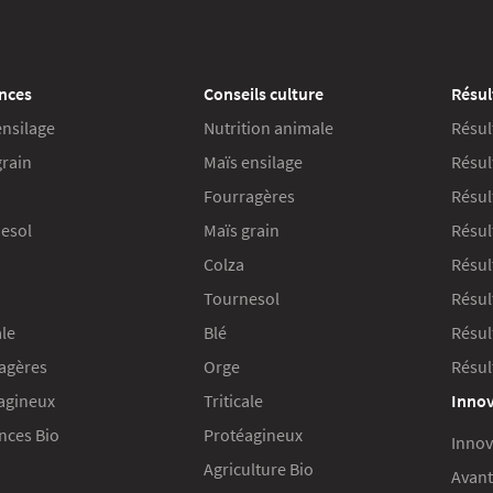
nces
Conseils culture
Résul
ensilage
Nutrition animale
Résul
grain
Maïs ensilage
Résul
Fourragères
Résul
esol
Maïs grain
Résul
Colza
Résult
Tournesol
Résul
ale
Blé
Résul
agères
Orge
Résul
agineux
Triticale
Innov
ces Bio
Protéagineux
Innov
Agriculture Bio
Avant