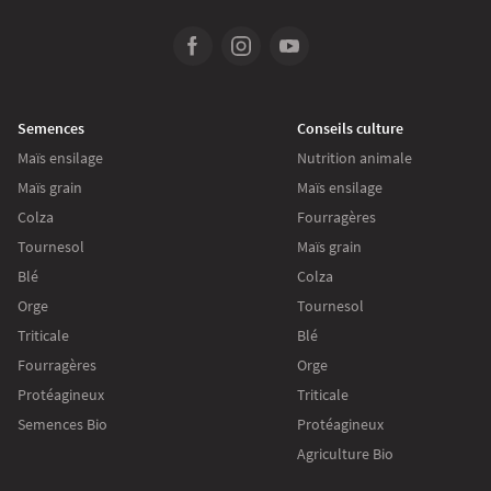
Semences
Conseils culture
Maïs ensilage
Nutrition animale
Maïs grain
Maïs ensilage
Colza
Fourragères
Tournesol
Maïs grain
Blé
Colza
Orge
Tournesol
Triticale
Blé
Fourragères
Orge
Protéagineux
Triticale
Semences Bio
Protéagineux
Agriculture Bio