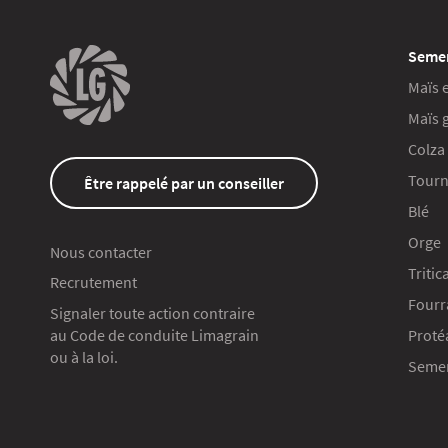
Seme
Maïs 
Maïs 
Colza
Tourn
Être rappelé par un conseiller
Blé
Orge
Nous contacter
Tritic
Recrutement
Fourr
Signaler toute action contraire
au Code de conduite Limagrain
Proté
ou à la loi.
Semen