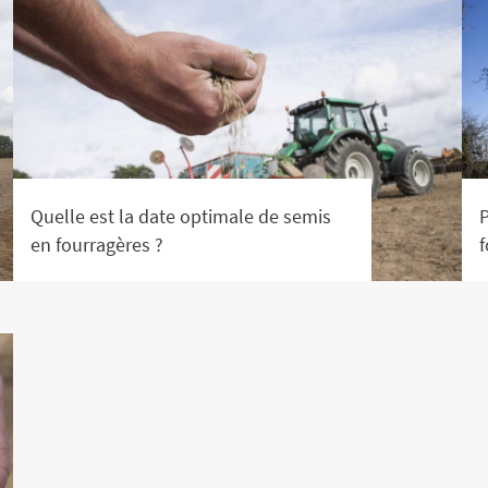
Semences Bio
Protéagineux
Agriculture Bio
Quelle est la date optimale de semis
P
en fourragères ?
f