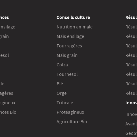
nces
Conseils culture
Résul
ensilage
Nutrition animale
Résul
grain
Maïs ensilage
Résul
Fourragères
Résul
esol
Maïs grain
Résul
Colza
Résult
Tournesol
Résul
ale
Blé
Résul
agères
Orge
Résul
agineux
Triticale
Innov
ces Bio
Protéagineux
Innov
Agriculture Bio
Avant
GeoS