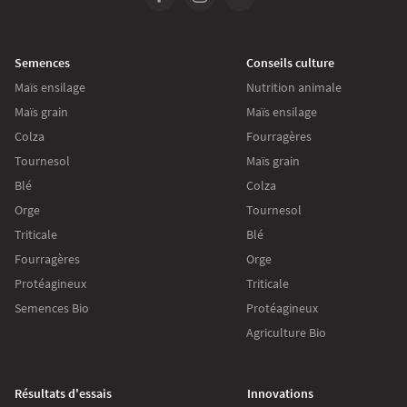
Semences
Conseils culture
Maïs ensilage
Nutrition animale
Maïs grain
Maïs ensilage
Colza
Fourragères
Tournesol
Maïs grain
Blé
Colza
Orge
Tournesol
Triticale
Blé
Fourragères
Orge
Protéagineux
Triticale
Semences Bio
Protéagineux
Agriculture Bio
Résultats d'essais
Innovations