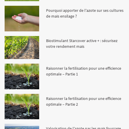
Fourragères
Luzerne
Fourragères Bio
Pourquoi apporter de l'azote sur ses cultures
de maïs ensilage ?
Tournesol
Résultats d’essais Orge
Colza
Plantain fourrager
Protéagineux
Ray-grass anglais
Semences Bio
Blé
Résultats d'essais Triticale
Blé
Biostimulant Starcover active + : sécurisez
votre rendement maïs
Trèfle blanc
Orge
Résultats d'essais Protéagineux
Orge
Raisonner la fertilisation pour une efficience
optimale – Partie 1
Triticale
Maïs ensilage
Raisonner la fertilisation pour une efficience
optimale – Partie 2
Protéagineux
Valorisation de l'azote par les maïs fourrage