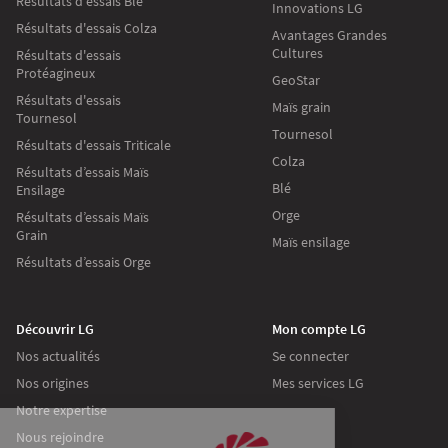
Résultats d'essais Blé
Innovations LG
Résultats d'essais Colza
Avantages Grandes
Cultures
Résultats d'essais
Protéagineux
GeoStar
Résultats d'essais
Maïs grain
Tournesol
Tournesol
Résultats d'essais Triticale
Colza
Résultats d’essais Maïs
Blé
Ensilage
Orge
Résultats d’essais Maïs
Grain
Maïs ensilage
Résultats d’essais Orge
Découvrir LG
Mon compte LG
Nos actualités
Se connecter
Nos origines
Mes services LG
Continuer sans accepter
Notre expertise
Nous rejoindre
Les cookies