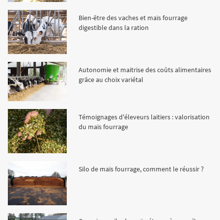
Fourragères
Luzerne
Fourragères Bio
Bien-être des vaches et maïs fourrage
digestible dans la ration
Tournesol
Résultats d’essais Orge
Colza
Plantain fourrager
Protéagineux
Ray-grass anglais
Semences Bio
Blé
Résultats d'essais Triticale
Blé
Autonomie et maitrise des coûts alimentaires
grâce au choix variétal
Trèfle blanc
Orge
Résultats d'essais Protéagineux
Orge
Témoignages d'éleveurs laitiers : valorisation
du maïs fourrage
Triticale
Maïs ensilage
Silo de maïs fourrage, comment le réussir ?
Protéagineux